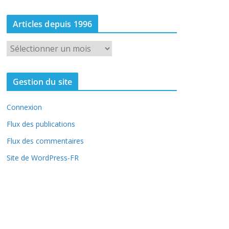
Articles depuis 1996
A
r
t
Gestion du site
i
c
Connexion
l
e
Flux des publications
s
Flux des commentaires
d
Site de WordPress-FR
e
p
u
i
s
1