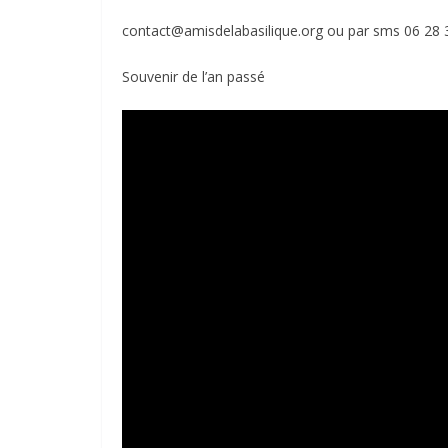
contact@amisdelabasilique.org ou par sms 06 28 
Souvenir de l’an passé