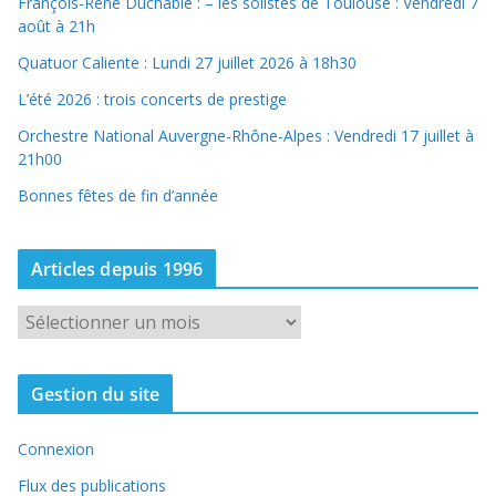
François-René Duchâble : – les solistes de Toulouse : Vendredi 7
août à 21h
Quatuor Caliente : Lundi 27 juillet 2026 à 18h30
L’été 2026 : trois concerts de prestige
Orchestre National Auvergne-Rhône-Alpes : Vendredi 17 juillet à
21h00
Bonnes fêtes de fin d’année
Articles depuis 1996
A
r
t
Gestion du site
i
c
Connexion
l
e
Flux des publications