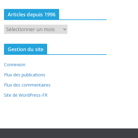
Articles depuis 1996
A
r
t
Gestion du site
i
c
Connexion
l
e
Flux des publications
s
Flux des commentaires
d
Site de WordPress-FR
e
p
u
i
s
1