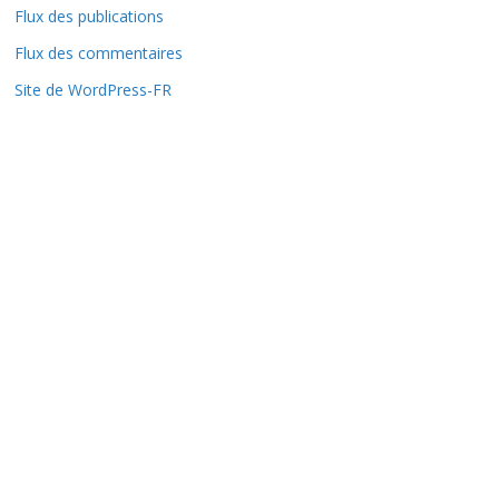
e
Flux des publications
s
Flux des commentaires
d
Site de WordPress-FR
e
p
u
i
s
1
9
9
6