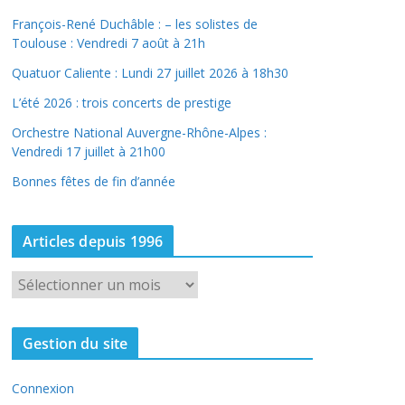
François-René Duchâble : – les solistes de
Toulouse : Vendredi 7 août à 21h
Quatuor Caliente : Lundi 27 juillet 2026 à 18h30
L’été 2026 : trois concerts de prestige
Orchestre National Auvergne-Rhône-Alpes :
Vendredi 17 juillet à 21h00
Bonnes fêtes de fin d’année
Articles depuis 1996
A
r
t
Gestion du site
i
c
Connexion
l