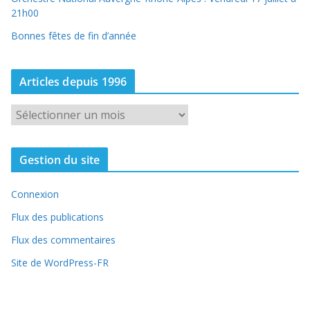
21h00
Bonnes fêtes de fin d’année
Articles depuis 1996
A
r
t
Gestion du site
i
c
Connexion
l
e
Flux des publications
s
Flux des commentaires
d
Site de WordPress-FR
e
p
u