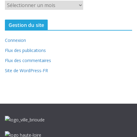
A
r
t
Gestion du site
i
c
Connexion
l
e
Flux des publications
s
Flux des commentaires
d
Site de WordPress-FR
e
p
u
i
s
1
9
9
6