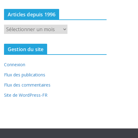
Articles depuis 1996
A
r
t
Gestion du site
i
c
Connexion
l
e
Flux des publications
s
Flux des commentaires
d
Site de WordPress-FR
e
p
u
i
s
1