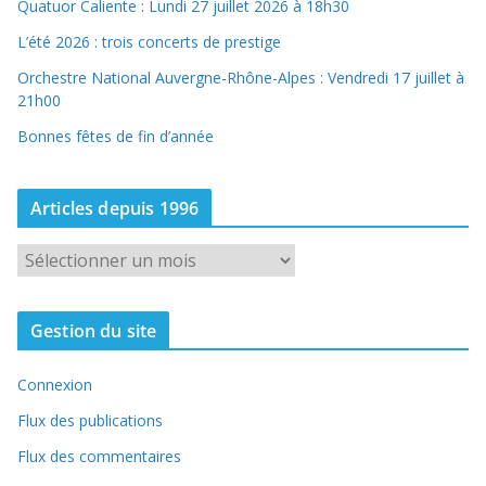
Quatuor Caliente : Lundi 27 juillet 2026 à 18h30
L’été 2026 : trois concerts de prestige
Orchestre National Auvergne-Rhône-Alpes : Vendredi 17 juillet à
21h00
Bonnes fêtes de fin d’année
Articles depuis 1996
A
r
t
Gestion du site
i
c
Connexion
l
e
Flux des publications
s
Flux des commentaires
d