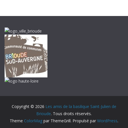
u
i
s
1
9
9
6
Copyright © 2026
Les amis de la basilique Saint-Julien de
Brioude
. Tous droits réservés.
Theme
ColorMag
par ThemeGrill. Propulsé par
WordPress
.