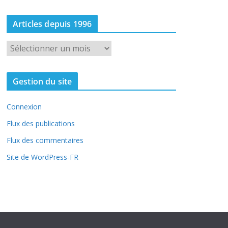
Articles depuis 1996
A
r
t
Gestion du site
i
c
Connexion
l
e
Flux des publications
s
Flux des commentaires
d
Site de WordPress-FR
e
p
u
i
s
1