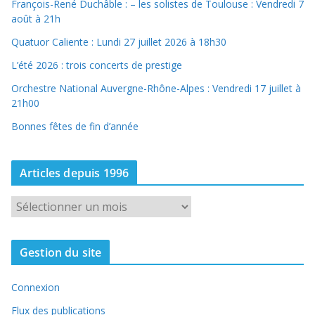
François-René Duchâble : – les solistes de Toulouse : Vendredi 7
août à 21h
Quatuor Caliente : Lundi 27 juillet 2026 à 18h30
L’été 2026 : trois concerts de prestige
Orchestre National Auvergne-Rhône-Alpes : Vendredi 17 juillet à
21h00
Bonnes fêtes de fin d’année
Articles depuis 1996
A
r
t
Gestion du site
i
c
Connexion
l
e
Flux des publications