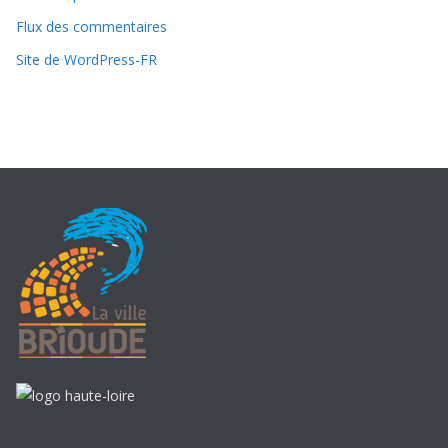
s
Flux des commentaires
d
Site de WordPress-FR
e
p
u
i
s
1
9
9
6