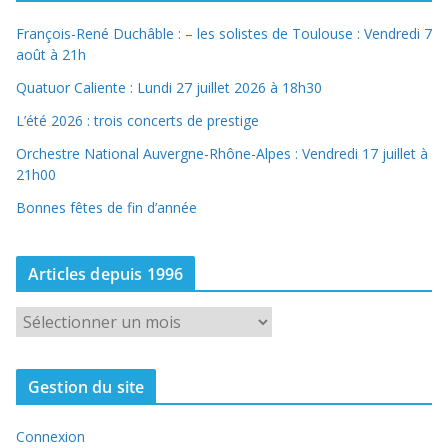
François-René Duchâble : – les solistes de Toulouse : Vendredi 7
août à 21h
Quatuor Caliente : Lundi 27 juillet 2026 à 18h30
L’été 2026 : trois concerts de prestige
Orchestre National Auvergne-Rhône-Alpes : Vendredi 17 juillet à
21h00
Bonnes fêtes de fin d’année
Articles depuis 1996
A
r
t
Gestion du site
i
c
Connexion
l